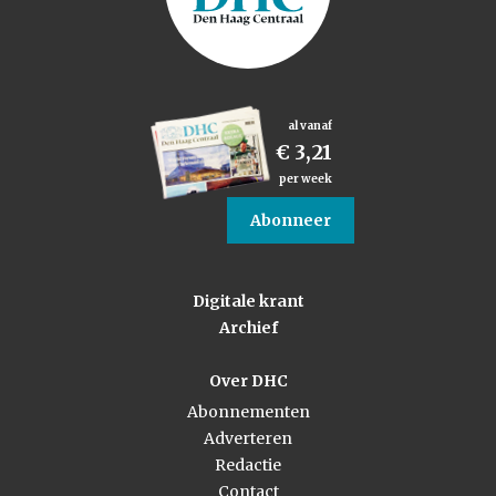
al vanaf
€ 3,21
per week
Abonneer
Digitale krant
Archief
Over DHC
Abonnementen
Adverteren
Redactie
Contact