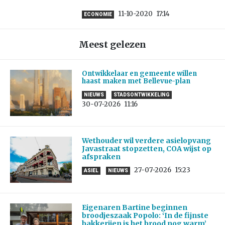
11-10-2020
17:14
ECONOMIE
Meest gelezen
Ontwikkelaar en gemeente willen
haast maken met Bellevue-plan
NIEUWS
STADSONTWIKKELING
30-07-2026
11:16
Wethouder wil verdere asielopvang
Javastraat stopzetten, COA wijst op
afspraken
27-07-2026
15:23
ASIEL
NIEUWS
Eigenaren Bartine beginnen
broodjeszaak Popolo: ‘In de fijnste
bakkerijen is het brood nog warm’