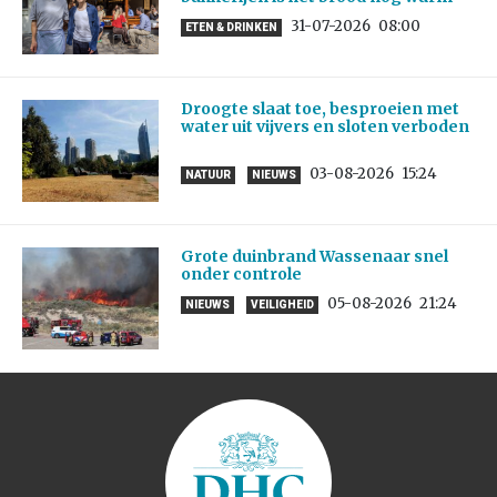
31-07-2026
08:00
ETEN & DRINKEN
Droogte slaat toe, besproeien met
water uit vijvers en sloten verboden
03-08-2026
15:24
NATUUR
NIEUWS
Grote duinbrand Wassenaar snel
onder controle
05-08-2026
21:24
NIEUWS
VEILIGHEID