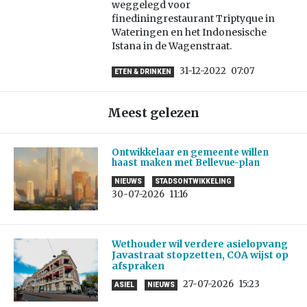
weggelegd voor
finediningrestaurant Triptyque in
Wateringen en het Indonesische
Istana in de Wagenstraat.
31-12-2022
07:07
ETEN & DRINKEN
Meest gelezen
Ontwikkelaar en gemeente willen
haast maken met Bellevue-plan
NIEUWS
STADSONTWIKKELING
30-07-2026
11:16
Wethouder wil verdere asielopvang
Javastraat stopzetten, COA wijst op
afspraken
27-07-2026
15:23
ASIEL
NIEUWS