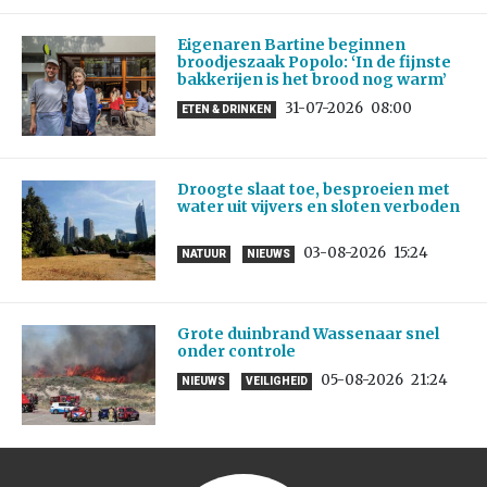
Eigenaren Bartine beginnen
broodjeszaak Popolo: ‘In de fijnste
bakkerijen is het brood nog warm’
31-07-2026
08:00
ETEN & DRINKEN
Droogte slaat toe, besproeien met
water uit vijvers en sloten verboden
03-08-2026
15:24
NATUUR
NIEUWS
Grote duinbrand Wassenaar snel
onder controle
05-08-2026
21:24
NIEUWS
VEILIGHEID