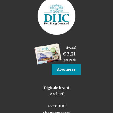
al vanaf
€ 3,21
per week
Abonneer
Digitale krant
Archief
Over DHC