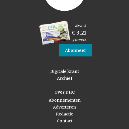
al vanaf
€ 3,21
per week
Abonneer
Digitale krant
Archief
Over DHC
Abonnementen
Adverteren
Redactie
Contact