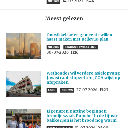
14-07-2021
16:44
NIEUWS
Meest gelezen
Ontwikkelaar en gemeente willen
haast maken met Bellevue-plan
NIEUWS
STADSONTWIKKELING
30-07-2026
11:16
Wethouder wil verdere asielopvang
Javastraat stopzetten, COA wijst op
afspraken
27-07-2026
15:23
ASIEL
NIEUWS
Eigenaren Bartine beginnen
broodjeszaak Popolo: ‘In de fijnste
bakkerijen is het brood nog warm’
31-07-2026
08:00