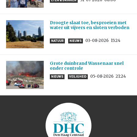
ETEN & DRINKEN
Droogte slaat toe, besproeien met
water uit vijvers en sloten verboden
03-08-2026
15:24
NATUUR
NIEUWS
Grote duinbrand Wassenaar snel
onder controle
05-08-2026
21:24
NIEUWS
VEILIGHEID