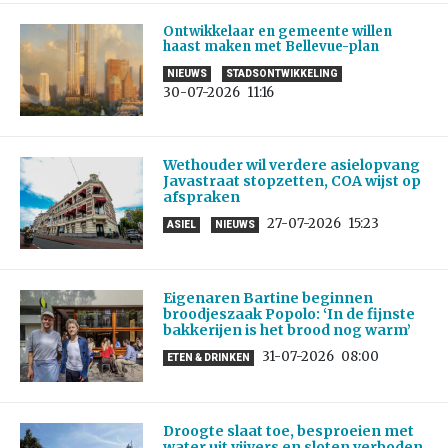
Ontwikkelaar en gemeente willen
haast maken met Bellevue-plan
NIEUWS
STADSONTWIKKELING
30-07-2026
11:16
Wethouder wil verdere asielopvang
Javastraat stopzetten, COA wijst op
afspraken
27-07-2026
15:23
ASIEL
NIEUWS
Eigenaren Bartine beginnen
broodjeszaak Popolo: ‘In de fijnste
bakkerijen is het brood nog warm’
31-07-2026
08:00
ETEN & DRINKEN
Droogte slaat toe, besproeien met
water uit vijvers en sloten verboden