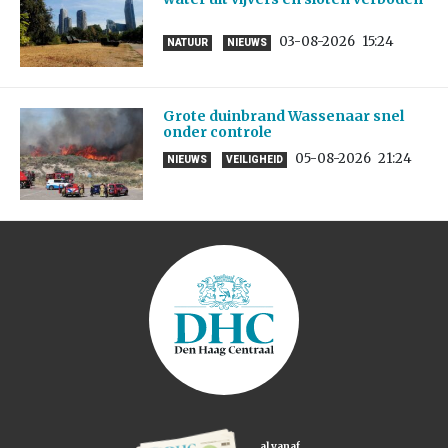
03-08-2026
15:24
NATUUR
NIEUWS
Grote duinbrand Wassenaar snel
onder controle
05-08-2026
21:24
NIEUWS
VEILIGHEID
al vanaf