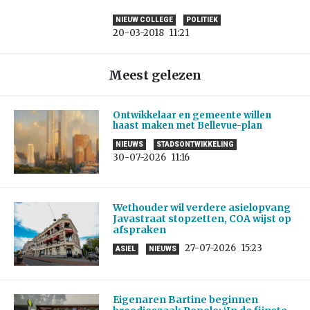
NIEUW COLLEGE
POLITIEK
20-03-2018
11:21
Meest gelezen
Ontwikkelaar en gemeente willen
haast maken met Bellevue-plan
NIEUWS
STADSONTWIKKELING
30-07-2026
11:16
Wethouder wil verdere asielopvang
Javastraat stopzetten, COA wijst op
afspraken
27-07-2026
15:23
ASIEL
NIEUWS
Eigenaren Bartine beginnen