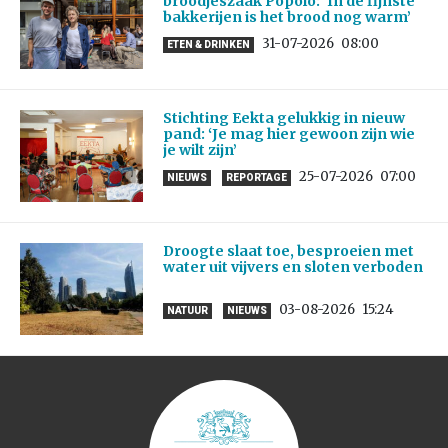
broodjeszaak Popolo: ‘In de fijnste
bakkerijen is het brood nog warm’
31-07-2026
08:00
ETEN & DRINKEN
Stichting Eekta gelukkig in nieuw
pand: ‘Je mag hier gewoon zijn wie
je wilt zijn’
25-07-2026
07:00
NIEUWS
REPORTAGE
Droogte slaat toe, besproeien met
water uit vijvers en sloten verboden
03-08-2026
15:24
NATUUR
NIEUWS