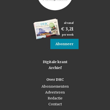
al vanaf
€ 3,21
per week
Abonneer
Digitale krant
Archief
Over DHC
Abonnementen
Adverteren
Redactie
Contact