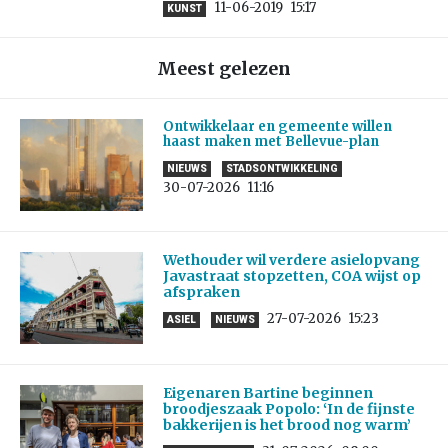
11-06-2019
15:17
KUNST
Meest gelezen
Ontwikkelaar en gemeente willen
haast maken met Bellevue-plan
NIEUWS
STADSONTWIKKELING
30-07-2026
11:16
Wethouder wil verdere asielopvang
Javastraat stopzetten, COA wijst op
afspraken
27-07-2026
15:23
ASIEL
NIEUWS
Eigenaren Bartine beginnen
broodjeszaak Popolo: ‘In de fijnste
bakkerijen is het brood nog warm’