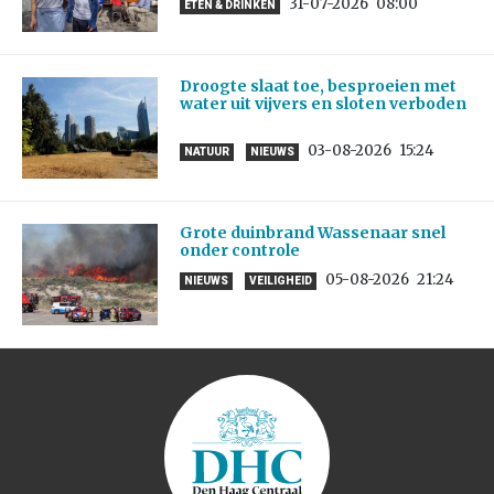
31-07-2026
08:00
ETEN & DRINKEN
Droogte slaat toe, besproeien met
water uit vijvers en sloten verboden
03-08-2026
15:24
NATUUR
NIEUWS
Grote duinbrand Wassenaar snel
onder controle
05-08-2026
21:24
NIEUWS
VEILIGHEID