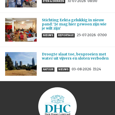
31-07-2026
08:00
ETEN & DRINKEN
Stichting Eekta gelukkig in nieuw
pand: ‘Je mag hier gewoon zijn wie
je wilt zijn’
25-07-2026
07:00
NIEUWS
REPORTAGE
Droogte slaat toe, besproeien met
water uit vijvers en sloten verboden
03-08-2026
15:24
NATUUR
NIEUWS