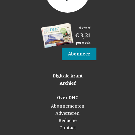
al vanaf
€ 3,21
per week
Abonneer
Digitale krant
Archief
Over DHC
Abonnementen
Adverteren
Redactie
Contact