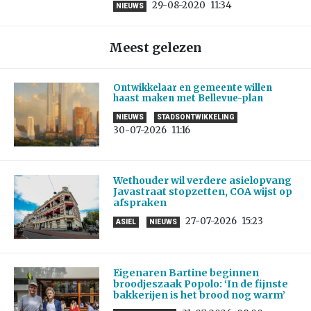
29-08-2020
11:34
NIEUWS
Meest gelezen
Ontwikkelaar en gemeente willen
haast maken met Bellevue-plan
NIEUWS
STADSONTWIKKELING
30-07-2026
11:16
Wethouder wil verdere asielopvang
Javastraat stopzetten, COA wijst op
afspraken
27-07-2026
15:23
ASIEL
NIEUWS
Eigenaren Bartine beginnen
broodjeszaak Popolo: ‘In de fijnste
bakkerijen is het brood nog warm’