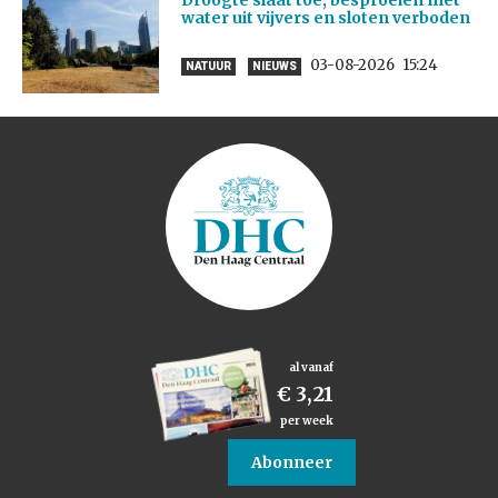
Droogte slaat toe, besproeien met
water uit vijvers en sloten verboden
03-08-2026
15:24
NATUUR
NIEUWS
al vanaf
€ 3,21
per week
Abonneer