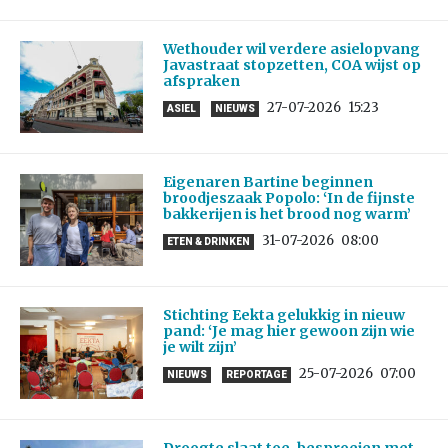
Wethouder wil verdere asielopvang
Javastraat stopzetten, COA wijst op
afspraken
27-07-2026
15:23
ASIEL
NIEUWS
Eigenaren Bartine beginnen
broodjeszaak Popolo: ‘In de fijnste
bakkerijen is het brood nog warm’
31-07-2026
08:00
ETEN & DRINKEN
Stichting Eekta gelukkig in nieuw
pand: ‘Je mag hier gewoon zijn wie
je wilt zijn’
25-07-2026
07:00
NIEUWS
REPORTAGE