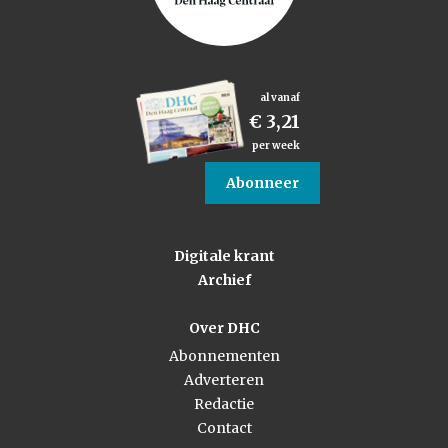
al vanaf
€ 3,21
per week
Abonneer
Digitale krant
Archief
Over DHC
Abonnementen
Adverteren
Redactie
Contact