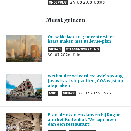
24-08-2018
08:08
ONDERWIJS
Meest gelezen
Ontwikkelaar en gemeente willen
haast maken met Bellevue-plan
NIEUWS
STADSONTWIKKELING
30-07-2026
11:16
Wethouder wil verdere asielopvang
Javastraat stopzetten, COA wijst op
afspraken
27-07-2026
15:23
ASIEL
NIEUWS
Eten, drinken en dansen bij Rogue
aan het Buitenhof: ‘We zijn meer
dan een restaurant’