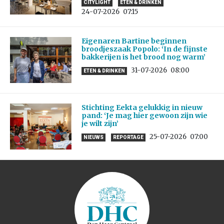
CITYLIGHT
ETEN & DRINKEN
24-07-2026
07:15
Eigenaren Bartine beginnen
broodjeszaak Popolo: ‘In de fijnste
bakkerijen is het brood nog warm’
31-07-2026
08:00
ETEN & DRINKEN
Stichting Eekta gelukkig in nieuw
pand: ‘Je mag hier gewoon zijn wie
je wilt zijn’
25-07-2026
07:00
NIEUWS
REPORTAGE