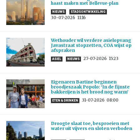
haast maken met Bellevue-plan
NIEUWS
STADSONTWIKKELING
30-07-2026
11:16
Wethouder wil verdere asielopvang
Javastraat stopzetten, COA wijst op
afspraken
27-07-2026
15:23
ASIEL
NIEUWS
Eigenaren Bartine beginnen
broodjeszaak Popolo: ‘In de fijnste
bakkerijen is het brood nog warm’
31-07-2026
08:00
ETEN & DRINKEN
Droogte slaat toe, besproeien met
water uit vijvers en sloten verboden