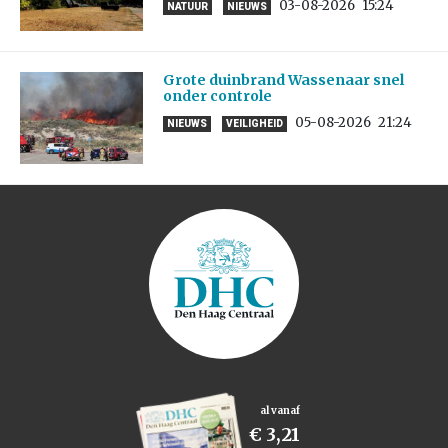
03-08-2026
15:24
NATUUR
NIEUWS
Grote duinbrand Wassenaar snel
onder controle
05-08-2026
21:24
NIEUWS
VEILIGHEID
al vanaf
€ 3,21