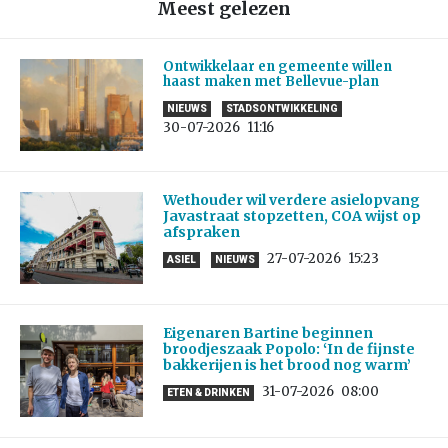
Meest gelezen
Ontwikkelaar en gemeente willen
haast maken met Bellevue-plan
NIEUWS
STADSONTWIKKELING
30-07-2026
11:16
Wethouder wil verdere asielopvang
Javastraat stopzetten, COA wijst op
afspraken
27-07-2026
15:23
ASIEL
NIEUWS
Eigenaren Bartine beginnen
broodjeszaak Popolo: ‘In de fijnste
bakkerijen is het brood nog warm’
31-07-2026
08:00
ETEN & DRINKEN