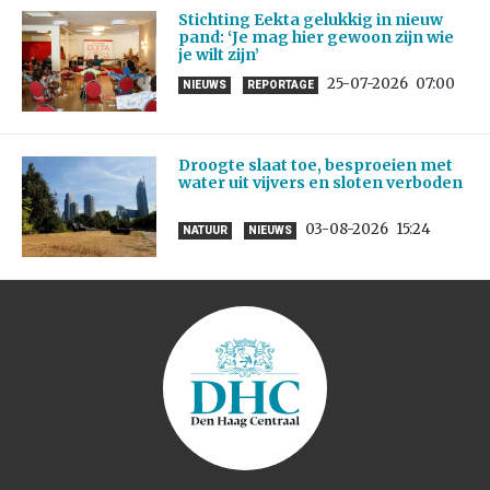
Stichting Eekta gelukkig in nieuw
pand: ‘Je mag hier gewoon zijn wie
je wilt zijn’
25-07-2026
07:00
NIEUWS
REPORTAGE
Droogte slaat toe, besproeien met
water uit vijvers en sloten verboden
03-08-2026
15:24
NATUUR
NIEUWS