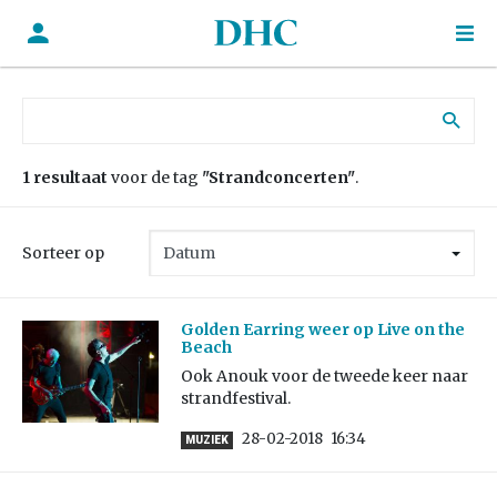
Zoek naar:
1 resultaat
voor de tag
"Strandconcerten"
.
Sorteer op
Golden Earring weer op Live on the
Beach
Ook Anouk voor de tweede keer naar
strandfestival.
28-02-2018
16:34
MUZIEK