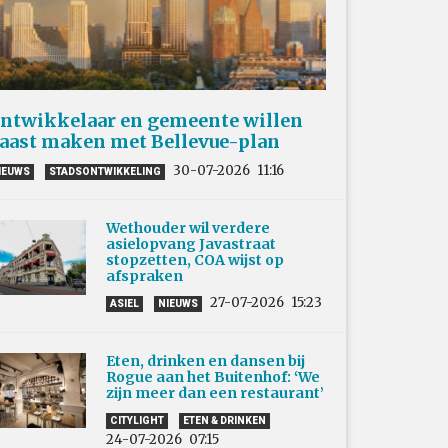
ntwikkelaar en gemeente willen
aast maken met Bellevue-plan
30-07-2026
11:16
IEUWS
STADSONTWIKKELING
Wethouder wil verdere
asielopvang Javastraat
stopzetten, COA wijst op
afspraken
27-07-2026
15:23
ASIEL
NIEUWS
Eten, drinken en dansen bij
Rogue aan het Buitenhof: ‘We
zijn meer dan een restaurant’
CITYLIGHT
ETEN & DRINKEN
24-07-2026
07:15