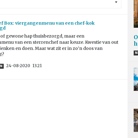
ef Box: viergangenmenu van een chef-kok
rgd
 of gewone hap thuisbezorgd, maar een
O
menu van een sterrenchef naar keuze. Kwestie van out
h
denken en doen. Maar wat zit er in zo’n doos van
N
f?
24-08-2020
13:21
EN