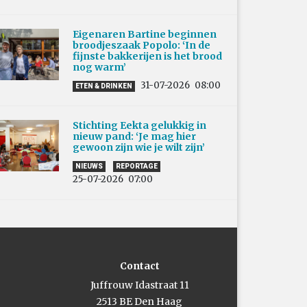
Eigenaren Bartine beginnen
broodjeszaak Popolo: ‘In de
fijnste bakkerijen is het brood
nog warm’
31-07-2026
08:00
ETEN & DRINKEN
Stichting Eekta gelukkig in
nieuw pand: ‘Je mag hier
gewoon zijn wie je wilt zijn’
NIEUWS
REPORTAGE
25-07-2026
07:00
Contact
Juffrouw Idastraat 11
2513 BE Den Haag