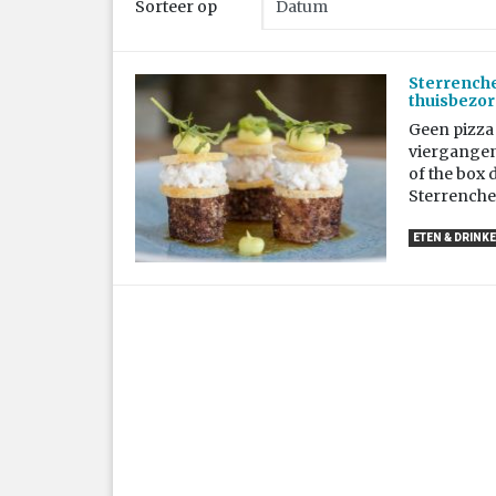
Sorteer op
Sterrench
thuisbezo
Geen pizza
viergangen
of the box 
Sterrenche
ETEN & DRINK