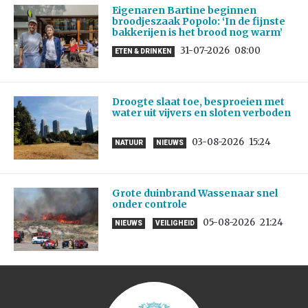
Eigenaren Bartine beginnen
broodjeszaak Popolo: ‘In de fijnste
bakkerijen is het brood nog warm’
31-07-2026
08:00
ETEN & DRINKEN
Droogte slaat toe, besproeien met
water uit vijvers en sloten verboden
03-08-2026
15:24
NATUUR
NIEUWS
Grote duinbrand Wassenaar snel
onder controle
05-08-2026
21:24
NIEUWS
VEILIGHEID