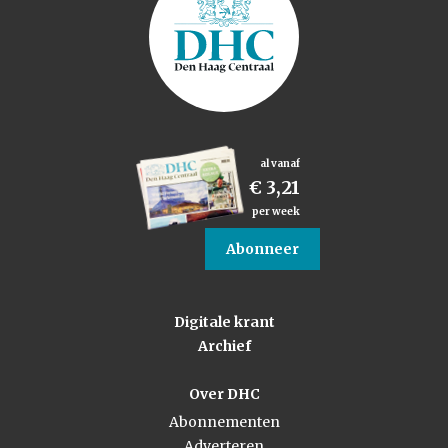
al vanaf
€ 3,21
per week
Abonneer
Digitale krant
Archief
Over DHC
Abonnementen
Adverteren