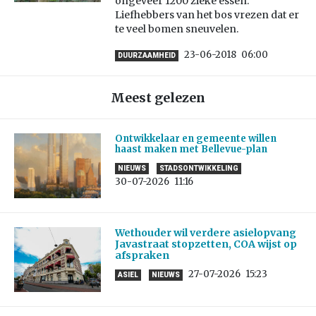
ongeveer 1200 zieke essen.
Liefhebbers van het bos vrezen dat er
te veel bomen sneuvelen.
23-06-2018
06:00
DUURZAAMHEID
Meest gelezen
Ontwikkelaar en gemeente willen
haast maken met Bellevue-plan
NIEUWS
STADSONTWIKKELING
30-07-2026
11:16
Wethouder wil verdere asielopvang
Javastraat stopzetten, COA wijst op
afspraken
27-07-2026
15:23
ASIEL
NIEUWS