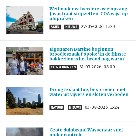
Wethouder wil verdere asielopvang
Javastraat stopzetten, COA wijst op
afspraken
27-07-2026
15:23
ASIEL
NIEUWS
Eigenaren Bartine beginnen
broodjeszaak Popolo: ‘In de fijnste
bakkerijen is het brood nog warm’
31-07-2026
08:00
ETEN & DRINKEN
Droogte slaat toe, besproeien met
water uit vijvers en sloten verboden
03-08-2026
15:24
NATUUR
NIEUWS
Grote duinbrand Wassenaar snel
onder controle