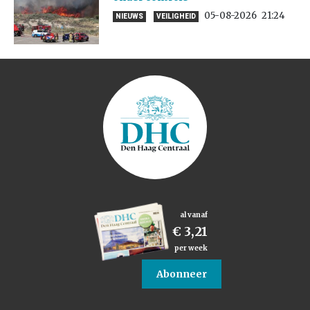
05-08-2026
21:24
NIEUWS
VEILIGHEID
al vanaf
€ 3,21
per week
Abonneer