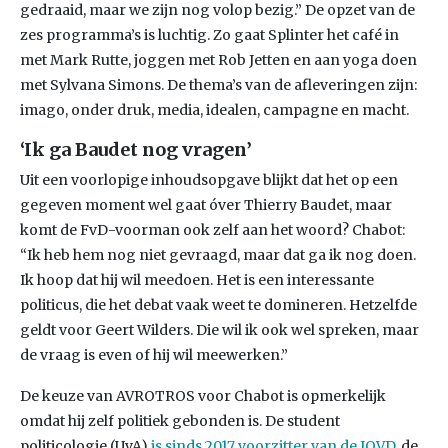
gedraaid, maar we zijn nog volop bezig.” De opzet van de
zes programma’s is luchtig. Zo gaat Splinter het café in
met Mark Rutte, joggen met Rob Jetten en aan yoga doen
met Sylvana Simons. De thema’s van de afleveringen zijn:
imago, onder druk, media, idealen, campagne en macht.
‘Ik ga Baudet nog vragen’
Uit een voorlopige inhoudsopgave blijkt dat het op een
gegeven moment wel gaat óver Thierry Baudet, maar
komt de FvD-voorman ook zelf aan het woord? Chabot:
“Ik heb hem nog niet gevraagd, maar dat ga ik nog doen.
Ik hoop dat hij wil meedoen. Het is een interessante
politicus, die het debat vaak weet te domineren. Hetzelfde
geldt voor Geert Wilders. Die wil ik ook wel spreken, maar
de vraag is even of hij wil meewerken.”
De keuze van AVROTROS voor Chabot is opmerkelijk
omdat hij zelf politiek gebonden is. De student
politicologie (UvA)
is sinds 2017 voorzitter van de JOVD
, de