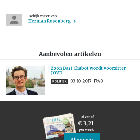
Bekijk meer van
Herman Rosenberg
Aanbevolen artikelen
Zoon Bart Chabot wordt voorzitter
JOVD
03-10-2017
17:40
POLITIEK
al vanaf
€ 3,21
per week
Abonneer