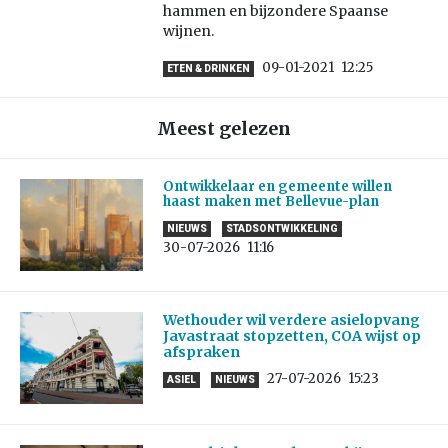
hammen en bijzondere Spaanse
wijnen.
09-01-2021
12:25
ETEN & DRINKEN
Meest gelezen
Ontwikkelaar en gemeente willen
haast maken met Bellevue-plan
NIEUWS
STADSONTWIKKELING
30-07-2026
11:16
Wethouder wil verdere asielopvang
Javastraat stopzetten, COA wijst op
afspraken
27-07-2026
15:23
ASIEL
NIEUWS