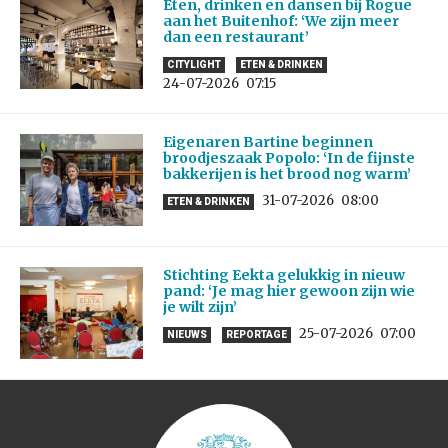
Eten, drinken en dansen bij Rogue
aan het Buitenhof: ‘We zijn meer
dan een restaurant’
CITYLIGHT
ETEN & DRINKEN
24-07-2026
07:15
Eigenaren Bartine beginnen
broodjeszaak Popolo: ‘In de fijnste
bakkerijen is het brood nog warm’
31-07-2026
08:00
ETEN & DRINKEN
Stichting Eekta gelukkig in nieuw
pand: ‘Je mag hier gewoon zijn wie
je wilt zijn’
25-07-2026
07:00
NIEUWS
REPORTAGE