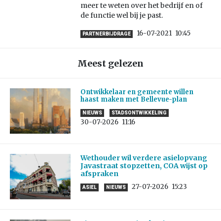
meer te weten over het bedrijf en of
de functie wel bij je past.
16-07-2021
10:45
PARTNERBIJDRAGE
Meest gelezen
Ontwikkelaar en gemeente willen
haast maken met Bellevue-plan
NIEUWS
STADSONTWIKKELING
30-07-2026
11:16
Wethouder wil verdere asielopvang
Javastraat stopzetten, COA wijst op
afspraken
27-07-2026
15:23
ASIEL
NIEUWS