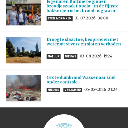
Eigenaren Bartine beginnen
broodjeszaak Popolo: ‘In de fijnste
bakkerijen is het brood nog warm’
31-07-2026
08:00
ETEN & DRINKEN
Droogte slaat toe, besproeien met
water uit vijvers en sloten verboden
03-08-2026
15:24
NATUUR
NIEUWS
Grote duinbrand Wassenaar snel
onder controle
05-08-2026
21:24
NIEUWS
VEILIGHEID