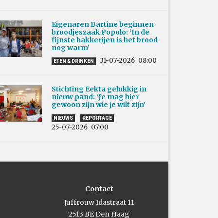
Eigenaren Bartine beginnen
broodjeszaak Popolo: ‘In de
fijnste bakkerijen is het brood
nog warm’
31-07-2026
08:00
ETEN & DRINKEN
Stichting Eekta gelukkig in
nieuw pand: ‘Je mag hier
gewoon zijn wie je wilt zijn’
NIEUWS
REPORTAGE
25-07-2026
07:00
Contact
Juffrouw Idastraat 11
2513 BE Den Haag