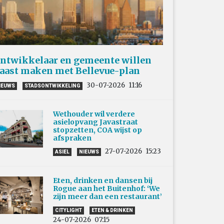
ntwikkelaar en gemeente willen
aast maken met Bellevue-plan
30-07-2026
11:16
IEUWS
STADSONTWIKKELING
Wethouder wil verdere
asielopvang Javastraat
stopzetten, COA wijst op
afspraken
27-07-2026
15:23
ASIEL
NIEUWS
Eten, drinken en dansen bij
Rogue aan het Buitenhof: ‘We
zijn meer dan een restaurant’
CITYLIGHT
ETEN & DRINKEN
24-07-2026
07:15