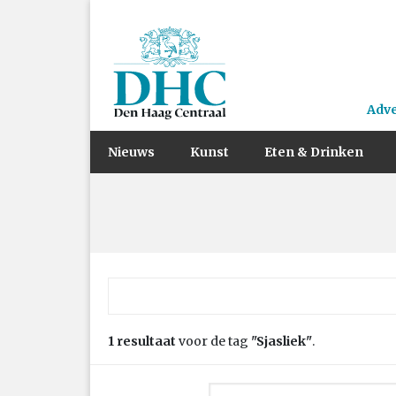
Adv
Nieuws
Kunst
Eten & Drinken
Zoek naar:
1 resultaat
voor de tag
"Sjasliek"
.