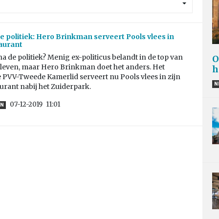
e politiek: Hero Brinkman serveert Pools vlees in
aurant
 na de politiek? Menig ex-politicus belandt in de top van
O
sleven, maar Hero Brinkman doet het anders. Het
h
 PVV-Tweede Kamerlid serveert nu Pools vlees in zijn
N
urant nabij het Zuiderpark.
07-12-2019
11:01
EN