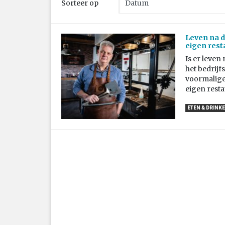
Sorteer op
Leven na d
eigen rest
Is er leven
het bedrijf
voormalige
eigen resta
ETEN & DRINK