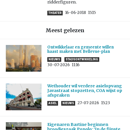
ridderfiguren.
16-06-2018
15:15
THEATER
Meest gelezen
Ontwikkelaar en gemeente willen
haast maken met Bellevue-plan
NIEUWS
STADSONTWIKKELING
30-07-2026
11:16
Wethouder wil verdere asielopvang
Javastraat stopzetten, COA wijst op
afspraken
27-07-2026
15:23
ASIEL
NIEUWS
Eigenaren Bartine beginnen
broodjeszaak Popolo: ‘In de fijnste