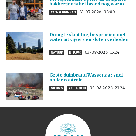
bakkerijen is het brood nog warm’
31-07-2026
08:00
ETEN & DRINKEN
Droogte slaat toe, besproeien met
water uit vijvers en sloten verboden
03-08-2026
15:24
NATUUR
NIEUWS
Grote duinbrand Wassenaar snel
onder controle
05-08-2026
21:24
NIEUWS
VEILIGHEID