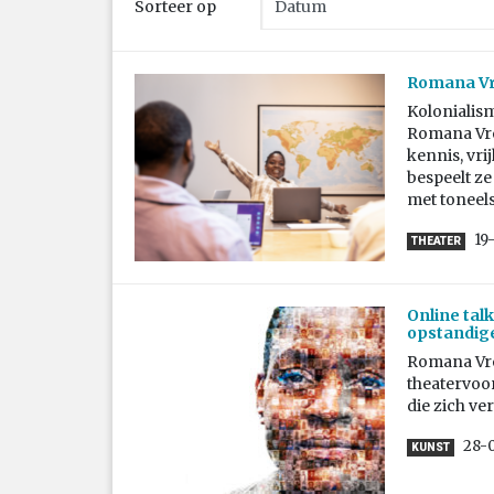
Sorteer op
Romana Vre
Kolonialism
Romana Vre
kennis, vri
bespeelt ze
met toneel
19
THEATER
Online tal
opstandig
Romana Vre
theatervoor
die zich ver
28-
KUNST