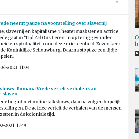
de neemt pauze na voorstelling over slavernij
e, slavernij en kapitalisme. Theatermaakster en actrice
O
de gaat in ‘Tijd Zal Ons Leren’ in op teruggevonden
h
jheid en spiritualiteit rond deze drie-eenheid. Zeven keer
 de Koninklijke Schouwburg. Daarna stopt ze een tijdje
N
spelen.
-06-2023
11:04
kshows: Romana Vrede vertelt verhalen van
e slaven
de begint met online talkshows, daarna volgen hopelijk
stellingen. De actrice vertelt de verhalen van de mensen
zetten in de koloniale tijd.
02-2021
13:49