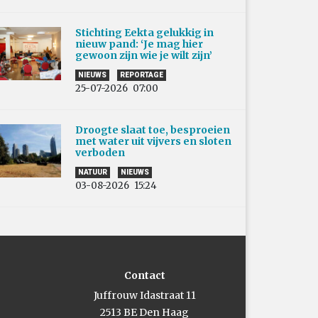
Stichting Eekta gelukkig in
nieuw pand: ‘Je mag hier
gewoon zijn wie je wilt zijn’
NIEUWS
REPORTAGE
25-07-2026
07:00
Droogte slaat toe, besproeien
met water uit vijvers en sloten
verboden
NATUUR
NIEUWS
03-08-2026
15:24
Contact
Juffrouw Idastraat 11
2513 BE Den Haag