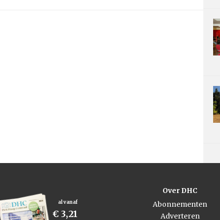
Over DHC
al vanaf
Abonnementen
€ 3,21
Adverteren