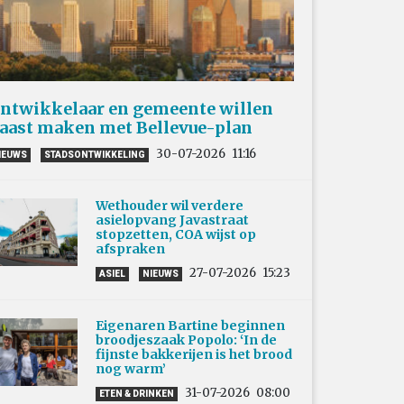
ntwikkelaar en gemeente willen
aast maken met Bellevue-plan
30-07-2026
11:16
IEUWS
STADSONTWIKKELING
Wethouder wil verdere
asielopvang Javastraat
stopzetten, COA wijst op
afspraken
27-07-2026
15:23
ASIEL
NIEUWS
Eigenaren Bartine beginnen
broodjeszaak Popolo: ‘In de
fijnste bakkerijen is het brood
nog warm’
31-07-2026
08:00
ETEN & DRINKEN