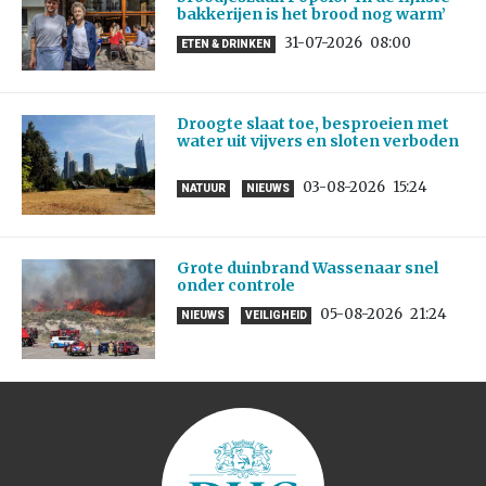
bakkerijen is het brood nog warm’
31-07-2026
08:00
ETEN & DRINKEN
Droogte slaat toe, besproeien met
water uit vijvers en sloten verboden
03-08-2026
15:24
NATUUR
NIEUWS
Grote duinbrand Wassenaar snel
onder controle
05-08-2026
21:24
NIEUWS
VEILIGHEID