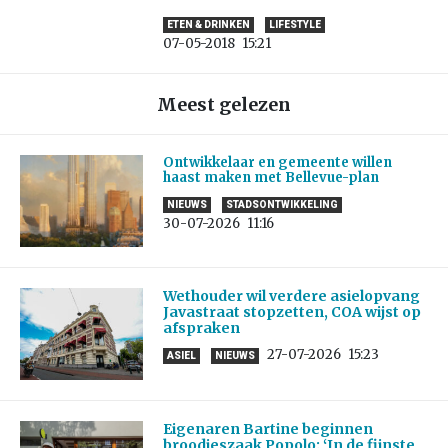
ETEN & DRINKEN
LIFESTYLE
07-05-2018
15:21
Meest gelezen
Ontwikkelaar en gemeente willen
haast maken met Bellevue-plan
NIEUWS
STADSONTWIKKELING
30-07-2026
11:16
Wethouder wil verdere asielopvang
Javastraat stopzetten, COA wijst op
afspraken
27-07-2026
15:23
ASIEL
NIEUWS
Eigenaren Bartine beginnen
broodjeszaak Popolo: ‘In de fijnste