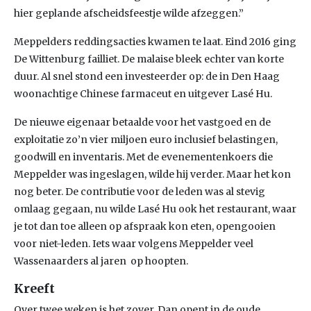
hier geplande afscheidsfeestje wilde afzeggen.”
Meppelders reddingsacties kwamen te laat. Eind 2016 ging
De Wittenburg failliet. De malaise bleek echter van korte
duur. Al snel stond een investeerder op: de in Den Haag
woonachtige Chinese farmaceut en uitgever Lasé Hu.
De nieuwe eigenaar betaalde voor het vastgoed en de
exploitatie zo’n vier miljoen euro inclusief belastingen,
goodwill en inventaris. Met de evenementenkoers die
Meppelder was ingeslagen, wilde hij verder. Maar het kon
nog beter. De contributie voor de leden was al stevig
omlaag gegaan, nu wilde Lasé Hu ook het restaurant, waar
je tot dan toe alleen op afspraak kon eten, opengooien
voor niet-leden. Iets waar volgens Meppelder veel
Wassenaarders al jaren op hoopten.
Kreeft
Over twee weken is het zover. Dan opent in de oude