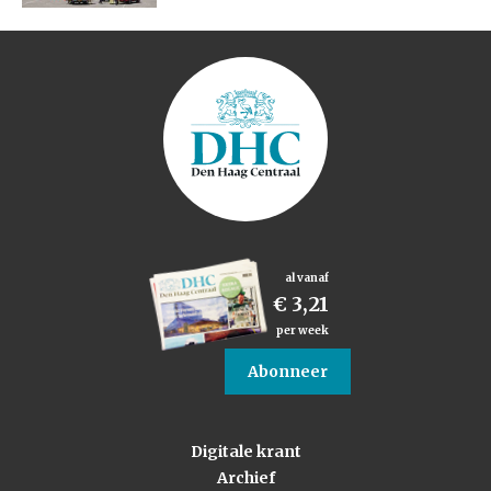
al vanaf
€ 3,21
per week
Abonneer
Digitale krant
Archief