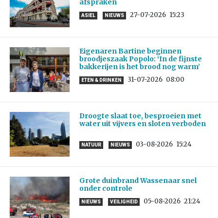
afspraken
27-07-2026
15:23
ASIEL
NIEUWS
Eigenaren Bartine beginnen
broodjeszaak Popolo: ‘In de fijnste
bakkerijen is het brood nog warm’
31-07-2026
08:00
ETEN & DRINKEN
Droogte slaat toe, besproeien met
water uit vijvers en sloten verboden
03-08-2026
15:24
NATUUR
NIEUWS
Grote duinbrand Wassenaar snel
onder controle
05-08-2026
21:24
NIEUWS
VEILIGHEID