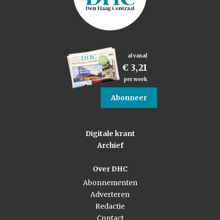
al vanaf
€ 3,21
per week
Abonneer
Digitale krant
Archief
Over DHC
Abonnementen
Adverteren
Redactie
Contact