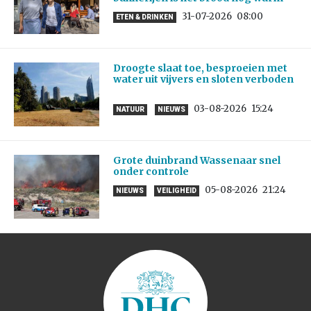
31-07-2026
08:00
ETEN & DRINKEN
Droogte slaat toe, besproeien met
water uit vijvers en sloten verboden
03-08-2026
15:24
NATUUR
NIEUWS
Grote duinbrand Wassenaar snel
onder controle
05-08-2026
21:24
NIEUWS
VEILIGHEID