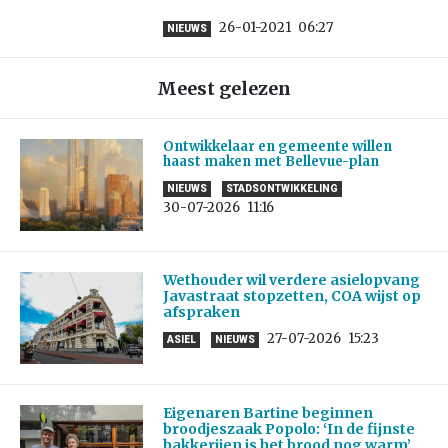
26-01-2021
06:27
NIEUWS
Meest gelezen
Ontwikkelaar en gemeente willen
haast maken met Bellevue-plan
NIEUWS
STADSONTWIKKELING
30-07-2026
11:16
Wethouder wil verdere asielopvang
Javastraat stopzetten, COA wijst op
afspraken
27-07-2026
15:23
ASIEL
NIEUWS
Eigenaren Bartine beginnen
broodjeszaak Popolo: ‘In de fijnste
bakkerijen is het brood nog warm’