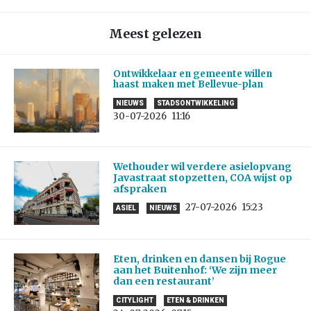
Meest gelezen
Ontwikkelaar en gemeente willen
haast maken met Bellevue-plan
NIEUWS
STADSONTWIKKELING
30-07-2026
11:16
Wethouder wil verdere asielopvang
Javastraat stopzetten, COA wijst op
afspraken
27-07-2026
15:23
ASIEL
NIEUWS
Eten, drinken en dansen bij Rogue
aan het Buitenhof: ‘We zijn meer
dan een restaurant’
CITYLIGHT
ETEN & DRINKEN