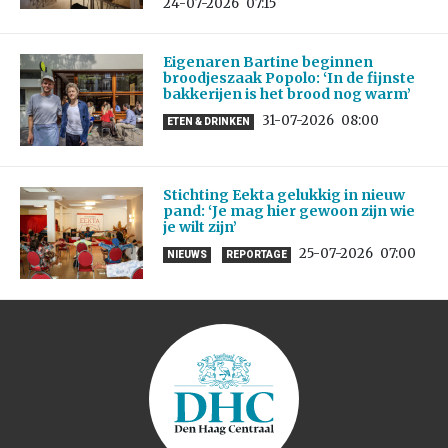
24-07-2026
07:15
Eigenaren Bartine beginnen
broodjeszaak Popolo: ‘In de fijnste
bakkerijen is het brood nog warm’
31-07-2026
08:00
ETEN & DRINKEN
Stichting Eekta gelukkig in nieuw
pand: ‘Je mag hier gewoon zijn wie
je wilt zijn’
25-07-2026
07:00
NIEUWS
REPORTAGE