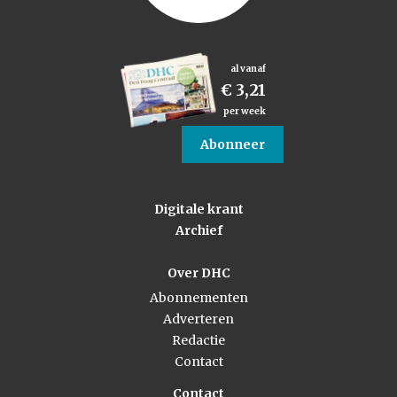
al vanaf
€ 3,21
per week
Abonneer
Digitale krant
Archief
Over DHC
Abonnementen
Adverteren
Redactie
Contact
Contact