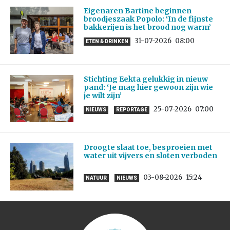
Eigenaren Bartine beginnen
broodjeszaak Popolo: ‘In de fijnste
bakkerijen is het brood nog warm’
31-07-2026
08:00
ETEN & DRINKEN
Stichting Eekta gelukkig in nieuw
pand: ‘Je mag hier gewoon zijn wie
je wilt zijn’
25-07-2026
07:00
NIEUWS
REPORTAGE
Droogte slaat toe, besproeien met
water uit vijvers en sloten verboden
03-08-2026
15:24
NATUUR
NIEUWS