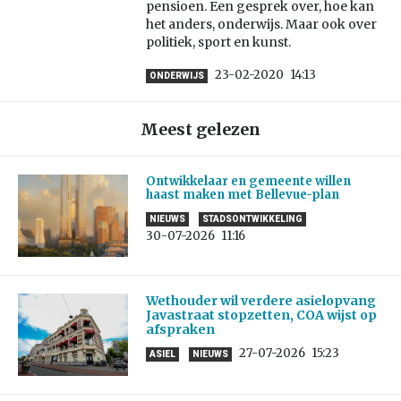
pensioen. Een gesprek over, hoe kan
het anders, onderwijs. Maar ook over
politiek, sport en kunst.
23-02-2020
14:13
ONDERWIJS
Meest gelezen
Ontwikkelaar en gemeente willen
haast maken met Bellevue-plan
NIEUWS
STADSONTWIKKELING
30-07-2026
11:16
Wethouder wil verdere asielopvang
Javastraat stopzetten, COA wijst op
afspraken
27-07-2026
15:23
ASIEL
NIEUWS