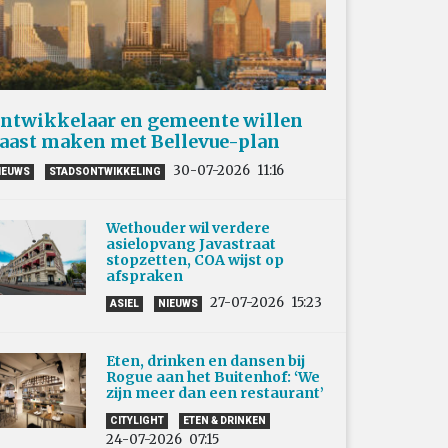
ntwikkelaar en gemeente willen
aast maken met Bellevue-plan
30-07-2026
11:16
IEUWS
STADSONTWIKKELING
Wethouder wil verdere
asielopvang Javastraat
stopzetten, COA wijst op
afspraken
27-07-2026
15:23
ASIEL
NIEUWS
Eten, drinken en dansen bij
Rogue aan het Buitenhof: ‘We
zijn meer dan een restaurant’
CITYLIGHT
ETEN & DRINKEN
24-07-2026
07:15