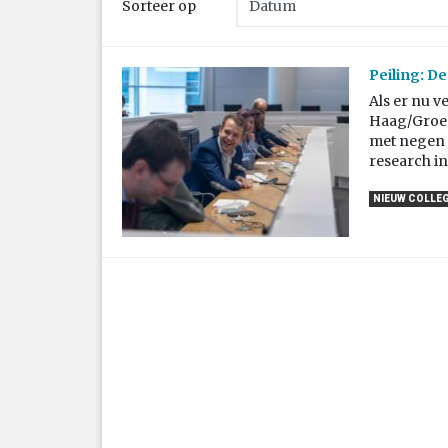
Sorteer op
Peiling: D
Als er nu v
Haag/Groep
met negen z
research i
NIEUW COLLEG