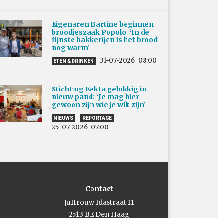
Eigenaren Bartine beginnen
broodjeszaak Popolo: ‘In de
fijnste bakkerijen is het brood
nog warm’
31-07-2026
08:00
ETEN & DRINKEN
Stichting Eekta gelukkig in
nieuw pand: ‘Je mag hier
gewoon zijn wie je wilt zijn’
NIEUWS
REPORTAGE
25-07-2026
07:00
Contact
Juffrouw Idastraat 11
2513 BE Den Haag