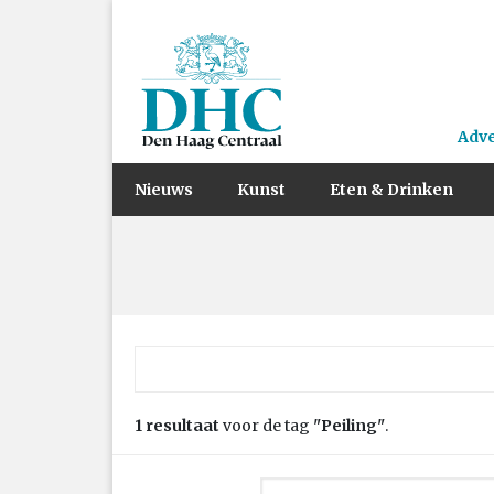
Adv
Nieuws
Kunst
Eten & Drinken
Zoek naar:
1 resultaat
voor de tag
"Peiling"
.