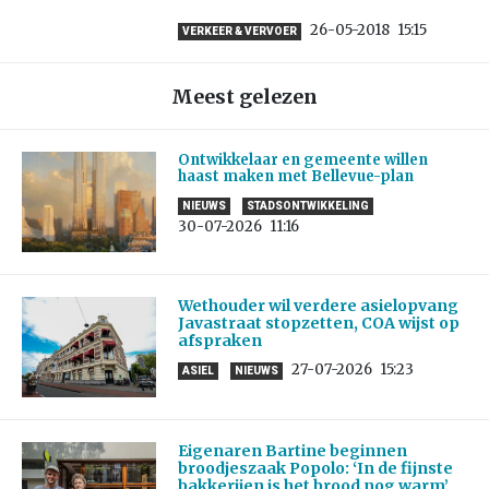
26-05-2018
15:15
VERKEER & VERVOER
Meest gelezen
Ontwikkelaar en gemeente willen
haast maken met Bellevue-plan
NIEUWS
STADSONTWIKKELING
30-07-2026
11:16
Wethouder wil verdere asielopvang
Javastraat stopzetten, COA wijst op
afspraken
27-07-2026
15:23
ASIEL
NIEUWS
Eigenaren Bartine beginnen
broodjeszaak Popolo: ‘In de fijnste
bakkerijen is het brood nog warm’