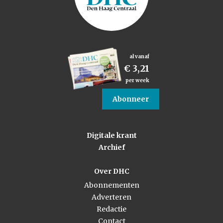
al vanaf
€ 3,21
per week
Abonneer
Digitale krant
Archief
Over DHC
Abonnementen
Adverteren
Redactie
Contact