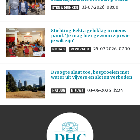
31-07-2026
08:00
ETEN & DRINKEN
Stichting Eekta gelukkig in nieuw
pand: ‘Je mag hier gewoon zijn wie
je wilt zijn’
25-07-2026
07:00
NIEUWS
REPORTAGE
Droogte slaat toe, besproeien met
water uit vijvers en sloten verboden
03-08-2026
15:24
NATUUR
NIEUWS