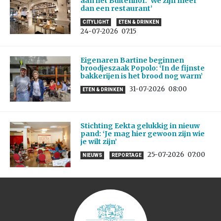
aan het Buitenhof: ‘We zijn meer
dan een restaurant’
CITYLIGHT
ETEN & DRINKEN
24-07-2026
07:15
Eigenaren Bartine beginnen
broodjeszaak Popolo: ‘In de fijnste
bakkerijen is het brood nog warm’
31-07-2026
08:00
ETEN & DRINKEN
Stichting Eekta gelukkig in nieuw
pand: ‘Je mag hier gewoon zijn wie
je wilt zijn’
25-07-2026
07:00
NIEUWS
REPORTAGE