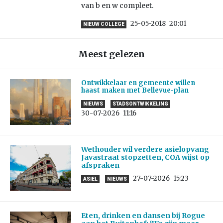
van b en w compleet.
25-05-2018
20:01
NIEUW COLLEGE
Meest gelezen
Ontwikkelaar en gemeente willen
haast maken met Bellevue-plan
NIEUWS
STADSONTWIKKELING
30-07-2026
11:16
Wethouder wil verdere asielopvang
Javastraat stopzetten, COA wijst op
afspraken
27-07-2026
15:23
ASIEL
NIEUWS
Eten, drinken en dansen bij Rogue