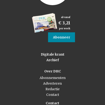
al vanaf
€ 3,21
per week
Abonneer
Digitale krant
Archief
Over DHC
Abonnementen
Adverteren
Redactie
Contact
Contact