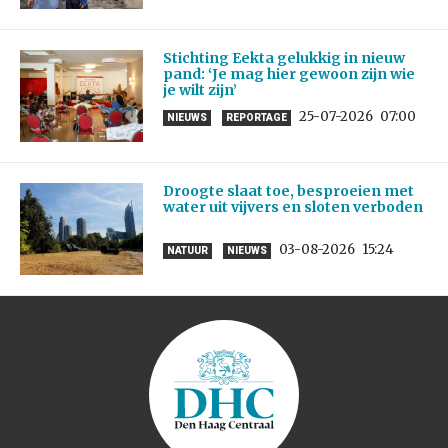
Stichting Eekta gelukkig in nieuw
pand: ‘Je mag hier gewoon zijn wie
je wilt zijn’
25-07-2026
07:00
NIEUWS
REPORTAGE
Droogte slaat toe, besproeien met
water uit vijvers en sloten verboden
03-08-2026
15:24
NATUUR
NIEUWS