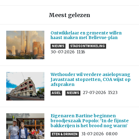
Meest gelezen
Ontwikkelaar en gemeente willen
haast maken met Bellevue-plan
NIEUWS
STADSONTWIKKELING
30-07-2026
11:16
Wethouder wil verdere asielopvang
Javastraat stopzetten, COA wijst op
afspraken
27-07-2026
15:23
ASIEL
NIEUWS
Eigenaren Bartine beginnen
broodjeszaak Popolo: ‘In de fijnste
bakkerijen is het brood nog warm’
31-07-2026
08:00
ETEN & DRINKEN