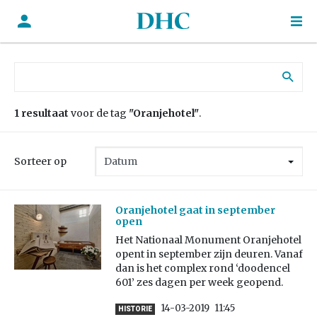
Zoek naar:
1 resultaat
voor de tag
"Oranjehotel"
.
Sorteer op
Oranjehotel gaat in september
open
Het Nationaal Monument Oranjehotel
opent in september zijn deuren. Vanaf
dan is het complex rond ‘doodencel
601’ zes dagen per week geopend.
14-03-2019
11:45
HISTORIE