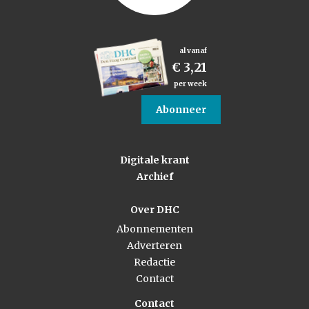
al vanaf
€ 3,21
per week
Abonneer
Digitale krant
Archief
Over DHC
Abonnementen
Adverteren
Redactie
Contact
Contact