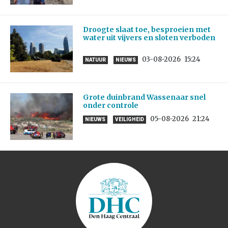
Droogte slaat toe, besproeien met
water uit vijvers en sloten verboden
03-08-2026
15:24
NATUUR
NIEUWS
Grote duinbrand Wassenaar snel
onder controle
05-08-2026
21:24
NIEUWS
VEILIGHEID