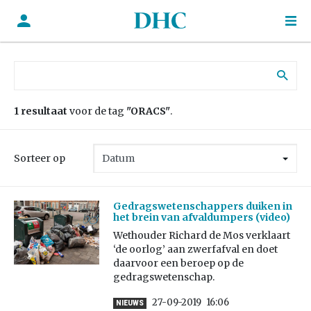
Zoek naar:
1 resultaat
voor de tag
"ORACS"
.
Sorteer op
Gedragswetenschappers duiken in
het brein van afvaldumpers (video)
Wethouder Richard de Mos verklaart
‘de oorlog’ aan zwerfafval en doet
daarvoor een beroep op de
gedragswetenschap.
27-09-2019
16:06
NIEUWS