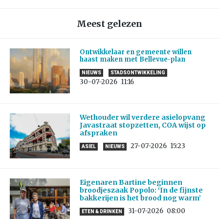
Meest gelezen
Ontwikkelaar en gemeente willen
haast maken met Bellevue-plan
NIEUWS
STADSONTWIKKELING
30-07-2026
11:16
Wethouder wil verdere asielopvang
Javastraat stopzetten, COA wijst op
afspraken
27-07-2026
15:23
ASIEL
NIEUWS
Eigenaren Bartine beginnen
broodjeszaak Popolo: ‘In de fijnste
bakkerijen is het brood nog warm’
31-07-2026
08:00
ETEN & DRINKEN