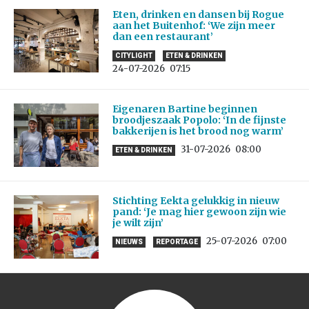
Eten, drinken en dansen bij Rogue
aan het Buitenhof: ‘We zijn meer
dan een restaurant’
CITYLIGHT
ETEN & DRINKEN
24-07-2026
07:15
Eigenaren Bartine beginnen
broodjeszaak Popolo: ‘In de fijnste
bakkerijen is het brood nog warm’
31-07-2026
08:00
ETEN & DRINKEN
Stichting Eekta gelukkig in nieuw
pand: ‘Je mag hier gewoon zijn wie
je wilt zijn’
25-07-2026
07:00
NIEUWS
REPORTAGE