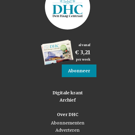
al vanaf
€ 3,21
per week
Abonneer
Digitale krant
Archief
Over DHC
Abonnementen
Adverteren