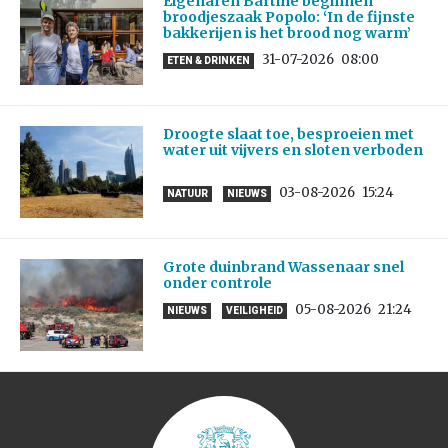
Eigenaren Bartine beginnen
broodjeszaak Popolo: ‘In de fijnste
bakkerijen is het brood nog warm’
31-07-2026
08:00
ETEN & DRINKEN
Droogte slaat toe, besproeien met
water uit vijvers en sloten verboden
03-08-2026
15:24
NATUUR
NIEUWS
Grote duinbrand Wassenaar snel
onder controle
05-08-2026
21:24
NIEUWS
VEILIGHEID