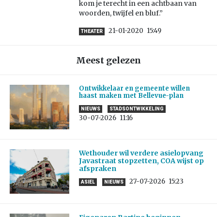
kom je terecht in een achtbaan van
woorden, twijfel en bluf.”
21-01-2020
15:49
THEATER
Meest gelezen
Ontwikkelaar en gemeente willen
haast maken met Bellevue-plan
NIEUWS
STADSONTWIKKELING
30-07-2026
11:16
Wethouder wil verdere asielopvang
Javastraat stopzetten, COA wijst op
afspraken
27-07-2026
15:23
ASIEL
NIEUWS