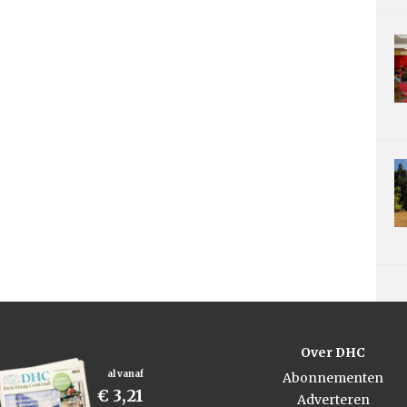
Over DHC
al vanaf
Abonnementen
€ 3,21
Adverteren