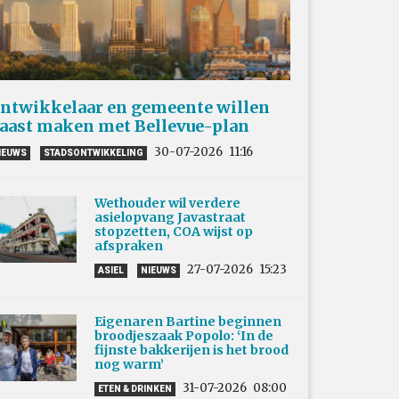
ntwikkelaar en gemeente willen
aast maken met Bellevue-plan
30-07-2026
11:16
IEUWS
STADSONTWIKKELING
Wethouder wil verdere
asielopvang Javastraat
stopzetten, COA wijst op
afspraken
27-07-2026
15:23
ASIEL
NIEUWS
Eigenaren Bartine beginnen
broodjeszaak Popolo: ‘In de
fijnste bakkerijen is het brood
nog warm’
31-07-2026
08:00
ETEN & DRINKEN