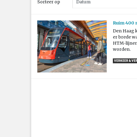
Sorteer op
Ruim 400 m
Den Haag kr
er brede wa
HTM-lijnen
worden.
VERKEER & VE