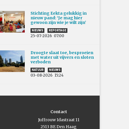
Stichting Eekta gelukkig in
nieuw pand: ‘Je mag hier
gewoon zijn wie je wilt zijn’
NIEUWS
REPORTAGE
25-07-2026
07:00
Droogte slaat toe, besproeien
met water uit vijvers en sloten
verboden
NATUUR
NIEUWS
03-08-2026
15:24
Contact
Juffrouw Idastraat 11
2513 BE Den Haag