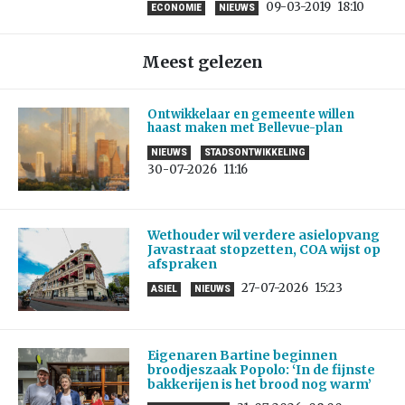
09-03-2019
18:10
ECONOMIE
NIEUWS
Meest gelezen
Ontwikkelaar en gemeente willen
haast maken met Bellevue-plan
NIEUWS
STADSONTWIKKELING
30-07-2026
11:16
Wethouder wil verdere asielopvang
Javastraat stopzetten, COA wijst op
afspraken
27-07-2026
15:23
ASIEL
NIEUWS
Eigenaren Bartine beginnen
broodjeszaak Popolo: ‘In de fijnste
bakkerijen is het brood nog warm’