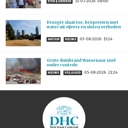
31-07-2026
08:00
ETEN & DRINKEN
Droogte slaat toe, besproeien met
water uit vijvers en sloten verboden
03-08-2026
15:24
NATUUR
NIEUWS
Grote duinbrand Wassenaar snel
onder controle
05-08-2026
21:24
NIEUWS
VEILIGHEID