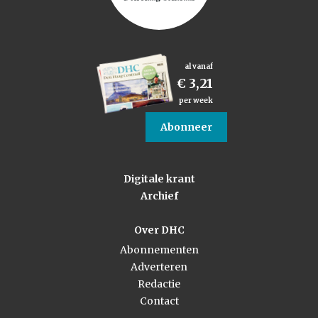
al vanaf
€ 3,21
per week
Abonneer
Digitale krant
Archief
Over DHC
Abonnementen
Adverteren
Redactie
Contact