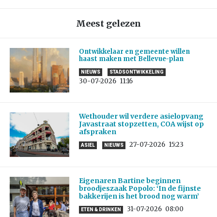
Meest gelezen
Ontwikkelaar en gemeente willen
haast maken met Bellevue-plan
NIEUWS
STADSONTWIKKELING
30-07-2026
11:16
Wethouder wil verdere asielopvang
Javastraat stopzetten, COA wijst op
afspraken
27-07-2026
15:23
ASIEL
NIEUWS
Eigenaren Bartine beginnen
broodjeszaak Popolo: ‘In de fijnste
bakkerijen is het brood nog warm’
31-07-2026
08:00
ETEN & DRINKEN