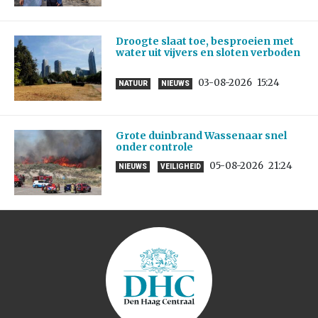
Droogte slaat toe, besproeien met
water uit vijvers en sloten verboden
03-08-2026
15:24
NATUUR
NIEUWS
Grote duinbrand Wassenaar snel
onder controle
05-08-2026
21:24
NIEUWS
VEILIGHEID