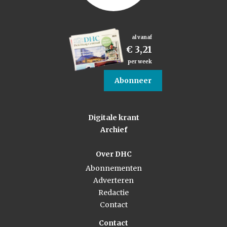
al vanaf
€ 3,21
per week
Abonneer
Digitale krant
Archief
Over DHC
Abonnementen
Adverteren
Redactie
Contact
Contact