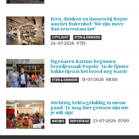
Eten, drinken en dansen bij Rogue
aan het Buitenhof: ‘We zijn meer
dan een restaurant’
CITYLIGHT
ETEN & DRINKEN
24-07-2026
07:15
Eigenaren Bartine beginnen
broodjeszaak Popolo: ‘In de fijnste
bakkerijen is het brood nog warm’
31-07-2026
08:00
ETEN & DRINKEN
Stichting Eekta gelukkig in nieuw
pand: ‘Je mag hier gewoon zijn wie
je wilt zijn’
25-07-2026
07:00
NIEUWS
REPORTAGE