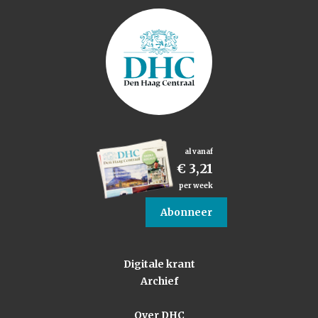
al vanaf
€ 3,21
per week
Abonneer
Digitale krant
Archief
Over DHC