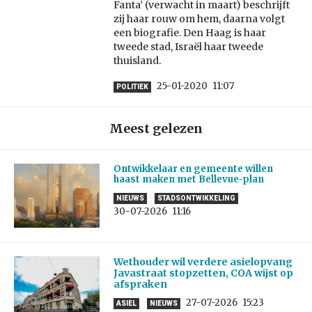
Fanta’ (verwacht in maart) beschrijft
zij haar rouw om hem, daarna volgt
een biografie. Den Haag is haar
tweede stad, Israël haar tweede
thuisland.
25-01-2020
11:07
POLITIEK
Meest gelezen
Ontwikkelaar en gemeente willen
haast maken met Bellevue-plan
NIEUWS
STADSONTWIKKELING
30-07-2026
11:16
Wethouder wil verdere asielopvang
Javastraat stopzetten, COA wijst op
afspraken
27-07-2026
15:23
ASIEL
NIEUWS