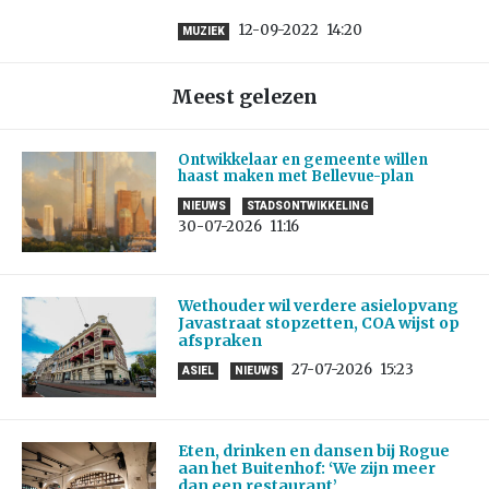
12-09-2022
14:20
MUZIEK
Meest gelezen
Ontwikkelaar en gemeente willen
haast maken met Bellevue-plan
NIEUWS
STADSONTWIKKELING
30-07-2026
11:16
Wethouder wil verdere asielopvang
Javastraat stopzetten, COA wijst op
afspraken
27-07-2026
15:23
ASIEL
NIEUWS
Eten, drinken en dansen bij Rogue
aan het Buitenhof: ‘We zijn meer
dan een restaurant’