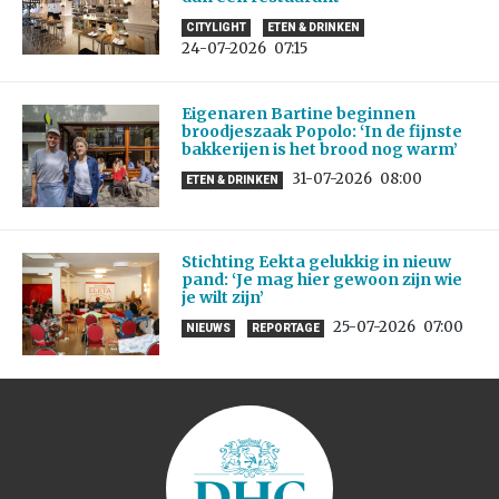
CITYLIGHT
ETEN & DRINKEN
24-07-2026
07:15
Eigenaren Bartine beginnen
broodjeszaak Popolo: ‘In de fijnste
bakkerijen is het brood nog warm’
31-07-2026
08:00
ETEN & DRINKEN
Stichting Eekta gelukkig in nieuw
pand: ‘Je mag hier gewoon zijn wie
je wilt zijn’
25-07-2026
07:00
NIEUWS
REPORTAGE