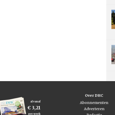
Over DHC
al vanaf
Abonnementen
€ 3,21
Adverteren
per week