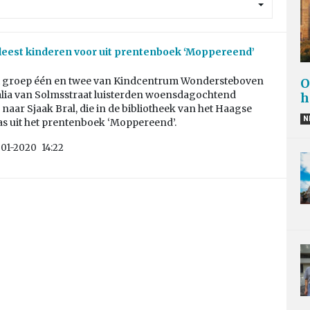
 leest kinderen voor uit prentenboek ‘Moppereend’
it groep één en twee van Kindcentrum Wondersteboven
O
lia van Solmsstraat luisterden woensdagochtend
h
naar Sjaak Bral, die in de bibliotheek van het Haagse
N
as uit het prentenboek ‘Moppereend’.
-01-2020
14:22