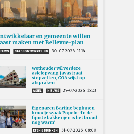
ntwikkelaar en gemeente willen
aast maken met Bellevue-plan
30-07-2026
11:16
IEUWS
STADSONTWIKKELING
Wethouder wil verdere
asielopvang Javastraat
stopzetten, COA wijst op
afspraken
27-07-2026
15:23
ASIEL
NIEUWS
Eigenaren Bartine beginnen
broodjeszaak Popolo: ‘In de
fijnste bakkerijen is het brood
nog warm’
31-07-2026
08:00
ETEN & DRINKEN