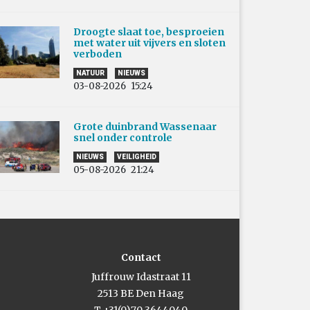
Droogte slaat toe, besproeien
met water uit vijvers en sloten
verboden
NATUUR
NIEUWS
03-08-2026
15:24
Grote duinbrand Wassenaar
snel onder controle
NIEUWS
VEILIGHEID
05-08-2026
21:24
Contact
Juffrouw Idastraat 11
2513 BE Den Haag