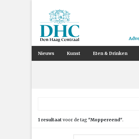
Adv
Nieuws
Kunst
Eten & Drinken
Zoek naar:
1 resultaat
voor de tag
"Moppereend"
.