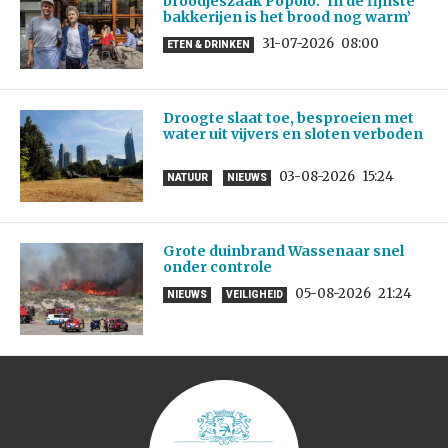
broodjeszaak Popolo: ‘In de fijnste
bakkerijen is het brood nog warm’
31-07-2026
08:00
ETEN & DRINKEN
Droogte slaat toe, besproeien met
water uit vijvers en sloten verboden
03-08-2026
15:24
NATUUR
NIEUWS
Grote duinbrand Wassenaar snel
onder controle
05-08-2026
21:24
NIEUWS
VEILIGHEID