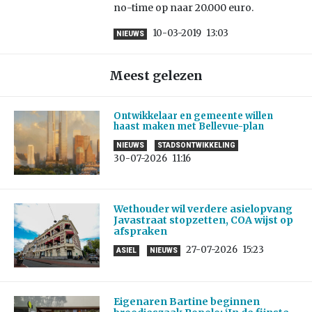
no-time op naar 20.000 euro.
10-03-2019
13:03
NIEUWS
Meest gelezen
Ontwikkelaar en gemeente willen
haast maken met Bellevue-plan
NIEUWS
STADSONTWIKKELING
30-07-2026
11:16
Wethouder wil verdere asielopvang
Javastraat stopzetten, COA wijst op
afspraken
27-07-2026
15:23
ASIEL
NIEUWS
Eigenaren Bartine beginnen