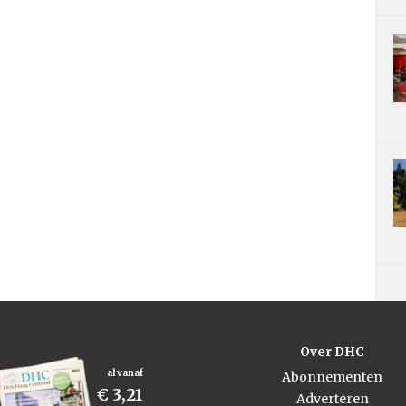
Over DHC
al vanaf
Abonnementen
€ 3,21
Adverteren