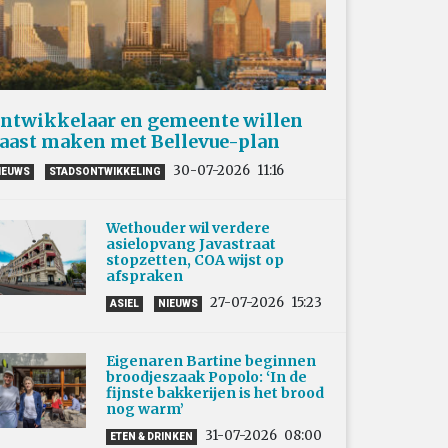
ntwikkelaar en gemeente willen
aast maken met Bellevue-plan
30-07-2026
11:16
IEUWS
STADSONTWIKKELING
Wethouder wil verdere
asielopvang Javastraat
stopzetten, COA wijst op
afspraken
27-07-2026
15:23
ASIEL
NIEUWS
Eigenaren Bartine beginnen
broodjeszaak Popolo: ‘In de
fijnste bakkerijen is het brood
nog warm’
31-07-2026
08:00
ETEN & DRINKEN