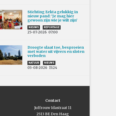
Stichting Eekta gelukkig in
nieuw pand: ‘Je mag hier
gewoon zijn wie je wilt zijn’
NIEUWS
REPORTAGE
25-07-2026
07:00
Droogte slaat toe, besproeien
met water uit vijvers en sloten
verboden
NATUUR
NIEUWS
03-08-2026
15:24
Contact
Juffrouw Idastraat 11
2513 BE Den Haag