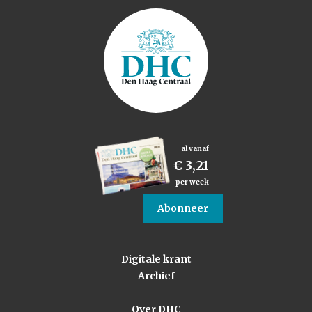
al vanaf
€ 3,21
per week
Abonneer
Digitale krant
Archief
Over DHC