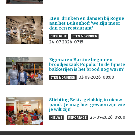
Eten, drinken en dansen bij Rogue
aan het Buitenhof: ‘We zijn meer
dan een restaurant’
CITYLIGHT
ETEN & DRINKEN
24-07-2026
07:15
Eigenaren Bartine beginnen
broodjeszaak Popolo: ‘In de fijnste
bakkerijen is het brood nog warm’
31-07-2026
08:00
ETEN & DRINKEN
Stichting Eekta gelukkig in nieuw
pand: ‘Je mag hier gewoon zijn wie
je wilt zijn’
25-07-2026
07:00
NIEUWS
REPORTAGE