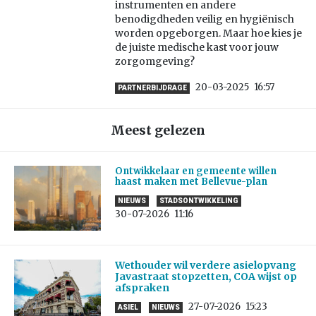
instrumenten en andere
benodigdheden veilig en hygiënisch
worden opgeborgen. Maar hoe kies je
de juiste medische kast voor jouw
zorgomgeving?
20-03-2025
16:57
PARTNERBIJDRAGE
Meest gelezen
Ontwikkelaar en gemeente willen
haast maken met Bellevue-plan
NIEUWS
STADSONTWIKKELING
30-07-2026
11:16
Wethouder wil verdere asielopvang
Javastraat stopzetten, COA wijst op
afspraken
27-07-2026
15:23
ASIEL
NIEUWS