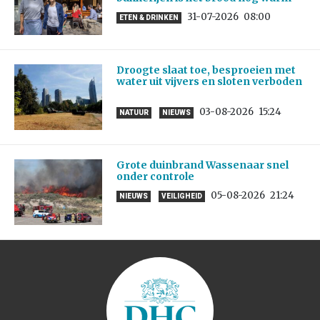
31-07-2026
08:00
ETEN & DRINKEN
Droogte slaat toe, besproeien met
water uit vijvers en sloten verboden
03-08-2026
15:24
NATUUR
NIEUWS
Grote duinbrand Wassenaar snel
onder controle
05-08-2026
21:24
NIEUWS
VEILIGHEID