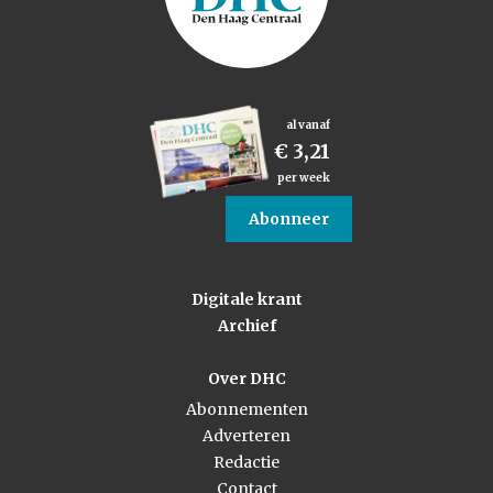
al vanaf
€ 3,21
per week
Abonneer
Digitale krant
Archief
Over DHC
Abonnementen
Adverteren
Redactie
Contact