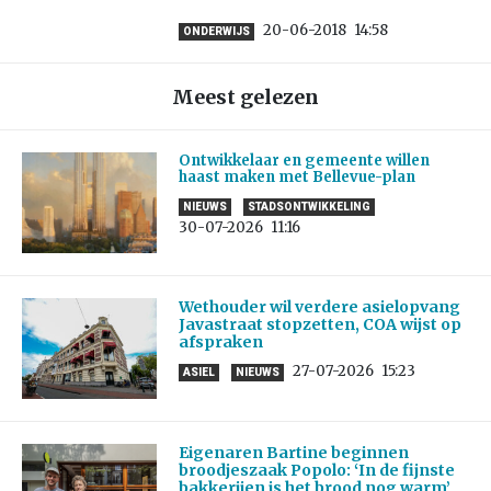
20-06-2018
14:58
ONDERWIJS
Meest gelezen
Ontwikkelaar en gemeente willen
haast maken met Bellevue-plan
NIEUWS
STADSONTWIKKELING
30-07-2026
11:16
Wethouder wil verdere asielopvang
Javastraat stopzetten, COA wijst op
afspraken
27-07-2026
15:23
ASIEL
NIEUWS
Eigenaren Bartine beginnen
broodjeszaak Popolo: ‘In de fijnste
bakkerijen is het brood nog warm’