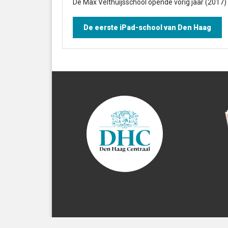
De Max Velthuijsschool opende vorig jaar (2017)
De eerste iPad-school van Den Haag