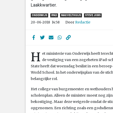
Laakkwartier.
ONDERWIJS
IPAD
MAX VELTHUIJS
STEVE JOBS
Door
Redactie
20-06-2018
14:58
H
et ministerie van Onderwijs heeft tere
de vestiging van een zogeheten iPad-sch
State heeft dat woensdag beslist in een beroep
World School. In het onderwijsplan van de stic
belangrijke rol.
Het college van burgemeester en wethouders h
scholenplan. Alleen de minister moest nog zi
bekostiging. Maar deze weigerde omdat de stich
opgenomen. Een richting zoals een godsdienst