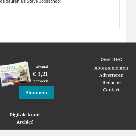
 de deuren als Steve Jobsschool.
Over DHC
al vanaf
Abonnementen
€ 3,21
Adverteren
per week
Redactie
Contact
Abonneer
Digitale krant
Archief