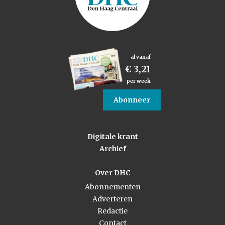
al vanaf
€ 3,21
per week
Abonneer
Digitale krant
Archief
Over DHC
Abonnementen
Adverteren
Redactie
Contact