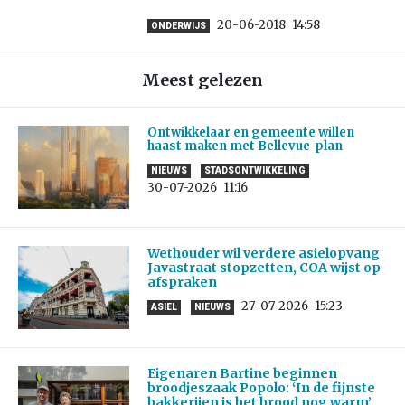
20-06-2018
14:58
ONDERWIJS
Meest gelezen
Ontwikkelaar en gemeente willen
haast maken met Bellevue-plan
NIEUWS
STADSONTWIKKELING
30-07-2026
11:16
Wethouder wil verdere asielopvang
Javastraat stopzetten, COA wijst op
afspraken
27-07-2026
15:23
ASIEL
NIEUWS
Eigenaren Bartine beginnen
broodjeszaak Popolo: ‘In de fijnste
bakkerijen is het brood nog warm’