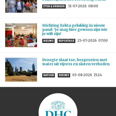
31-07-2026
08:00
ETEN & DRINKEN
Stichting Eekta gelukkig in nieuw
pand: ‘Je mag hier gewoon zijn wie
je wilt zijn’
25-07-2026
07:00
NIEUWS
REPORTAGE
Droogte slaat toe, besproeien met
water uit vijvers en sloten verboden
03-08-2026
15:24
NATUUR
NIEUWS