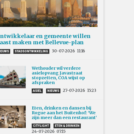
ntwikkelaar en gemeente willen
aast maken met Bellevue-plan
30-07-2026
11:16
IEUWS
STADSONTWIKKELING
Wethouder wil verdere
asielopvang Javastraat
stopzetten, COA wijst op
afspraken
27-07-2026
15:23
ASIEL
NIEUWS
Eten, drinken en dansen bij
Rogue aan het Buitenhof: ‘We
zijn meer dan een restaurant’
CITYLIGHT
ETEN & DRINKEN
24-07-2026
07:15