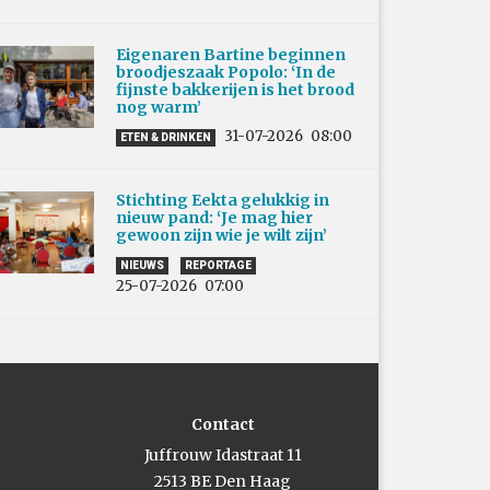
Eigenaren Bartine beginnen
broodjeszaak Popolo: ‘In de
fijnste bakkerijen is het brood
nog warm’
31-07-2026
08:00
ETEN & DRINKEN
Stichting Eekta gelukkig in
nieuw pand: ‘Je mag hier
gewoon zijn wie je wilt zijn’
NIEUWS
REPORTAGE
25-07-2026
07:00
Contact
Juffrouw Idastraat 11
2513 BE Den Haag