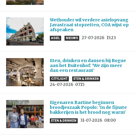
Wethouder wil verdere asielopvang
Javastraat stopzetten, COA wijst op
afspraken
27-07-2026
15:23
ASIEL
NIEUWS
Eten, drinken en dansen bij Rogue
aan het Buitenhof: ‘We zijn meer
dan een restaurant’
CITYLIGHT
ETEN & DRINKEN
24-07-2026
07:15
Eigenaren Bartine beginnen
broodjeszaak Popolo: ‘In de fijnste
bakkerijen is het brood nog warm’
31-07-2026
08:00
ETEN & DRINKEN