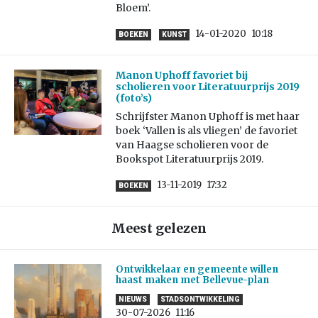
Bloem’.
14-01-2020
10:18
BOEKEN
KUNST
Manon Uphoff favoriet bij
scholieren voor Literatuurprijs 2019
(foto’s)
Schrijfster Manon Uphoff is met haar
boek ‘Vallen is als vliegen’ de favoriet
van Haagse scholieren voor de
Bookspot Literatuurprijs 2019.
13-11-2019
17:32
BOEKEN
Meest gelezen
Ontwikkelaar en gemeente willen
haast maken met Bellevue-plan
NIEUWS
STADSONTWIKKELING
30-07-2026
11:16