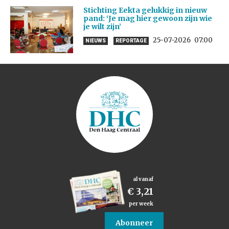
Stichting Eekta gelukkig in nieuw
pand: ‘Je mag hier gewoon zijn wie
je wilt zijn’
25-07-2026
07:00
NIEUWS
REPORTAGE
al vanaf
€ 3,21
per week
Abonneer