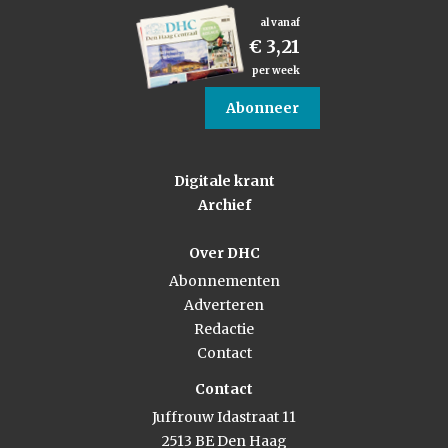
al vanaf
€ 3,21
per week
Abonneer
Digitale krant
Archief
Over DHC
Abonnementen
Adverteren
Redactie
Contact
Contact
Juffrouw Idastraat 11
2513 BE Den Haag