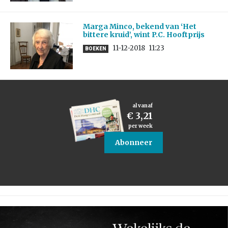
Marga Minco, bekend van ‘Het
bittere kruid’, wint P.C. Hooftprijs
11-12-2018
11:23
BOEKEN
al vanaf
€ 3,21
per week
Abonneer