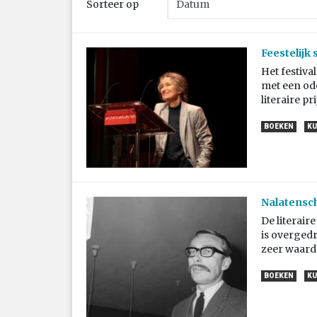
Sorteer op
Feestelijk
Het festiva
met een od
literaire pr
BOEKEN
KU
Nalatensc
De literai
is overged
zeer waarde
BOEKEN
KU