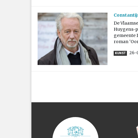
Constantij
De Vlaamse 
Huygens-pri
gemeente D
roman ‘Oorl
26-
KUNST