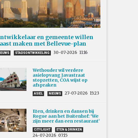
ntwikkelaar en gemeente willen
aast maken met Bellevue-plan
30-07-2026
11:16
IEUWS
STADSONTWIKKELING
Wethouder wil verdere
asielopvang Javastraat
stopzetten, COA wijst op
afspraken
27-07-2026
15:23
ASIEL
NIEUWS
Eten, drinken en dansen bij
Rogue aan het Buitenhof: ‘We
zijn meer dan een restaurant’
CITYLIGHT
ETEN & DRINKEN
24-07-2026
07:15