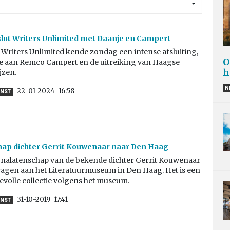
 slot Writers Unlimited met Daanje en Campert
l Writers Unlimited kende zondag een intense afsluiting,
O
e aan Remco Campert en de uitreiking van Haagse
h
ijzen.
N
22-01-2024
16:58
NST
hap dichter Gerrit Kouwenaar naar Den Haag
re nalatenschap van de bekende dichter Gerrit Kouwenaar
ragen aan het Literatuurmuseum in Den Haag. Het is een
volle collectie volgens het museum.
31-10-2019
17:41
NST