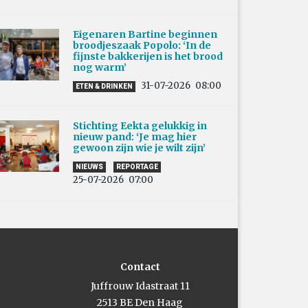
Eigenaren Bartine beginnen
broodjeszaak Popolo: ‘In de
fijnste bakkerijen is het brood
nog warm’
31-07-2026
08:00
ETEN & DRINKEN
Stichting Eekta gelukkig in
nieuw pand: ‘Je mag hier
gewoon zijn wie je wilt zijn’
NIEUWS
REPORTAGE
25-07-2026
07:00
Contact
Juffrouw Idastraat 11
2513 BE Den Haag