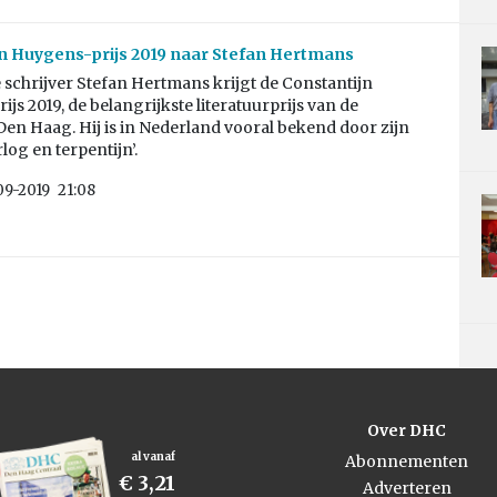
n Huygens-prijs 2019 naar Stefan Hertmans
schrijver Stefan Hertmans krijgt de Constantijn
js 2019, de belangrijkste literatuurprijs van de
en Haag. Hij is in Nederland vooral bekend door zijn
og en terpentijn’.
09-2019
21:08
Over DHC
al vanaf
Abonnementen
€ 3,21
Adverteren