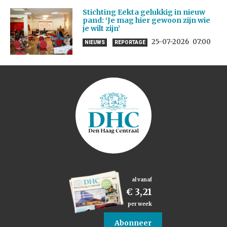
Stichting Eekta gelukkig in nieuw
pand: ‘Je mag hier gewoon zijn wie
je wilt zijn’
25-07-2026
07:00
NIEUWS
REPORTAGE
al vanaf
€ 3,21
per week
Abonneer