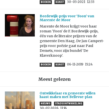
30-03-2021
12:33
BOEKEN
KUNST
Bordewijk-prijs voor ‘Foon’ van
Marente de Moor
Marente de Moor krijgt voor haar
roman ‘Foon’ de F. Bordewijk-prijs,
één van de literaire prijzen van de
gemeente Den Haag. De Jan Campert-
prijs voor poëzie gaat naar Paul
Demets, voor zijn bundel ‘De
Klaverknoop’.
06-11-2019
15:24
BOEKEN
KUNST
Meest gelezen
Ontwikkelaar en gemeente willen
haast maken met Bellevue-plan
NIEUWS
STADSONTWIKKELING
30-07-2026
11:16