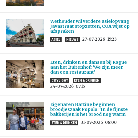
Wethouder wil verdere asielopvang
Javastraat stopzetten, COA wijst op
afspraken
27-07-2026
15:23
ASIEL
NIEUWS
Eten, drinken en dansen bij Rogue
aan het Buitenhof: ‘We zijn meer
dan een restaurant’
CITYLIGHT
ETEN & DRINKEN
24-07-2026
07:15
Eigenaren Bartine beginnen
broodjeszaak Popolo: ‘In de fijnste
bakkerijen is het brood nog warm’
31-07-2026
08:00
ETEN & DRINKEN